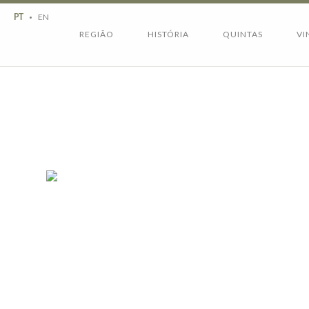
Região
História
EN
PT
Quintas
Vinhos
REGIÃO
HISTÓRIA
QUINTAS
VI
Enoturismo
Contactos